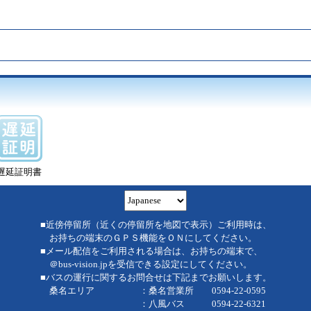
遅延証明書
■近傍停留所（近くの停留所を地図で表示）ご利用時は、
お持ちの端末のＧＰＳ機能をＯＮにしてください。
■メール配信をご利用される場合は、お持ちの端末で、
＠bus-vision.jpを受信できる設定にしてください。
■バスの運行に関するお問合せは下記までお願いします。
桑名エリア ：桑名営業所 0594-22-0595
：八風バス 0594-22-6321