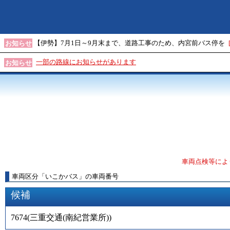
【伊勢】7月1日～9月末まで、道路工事のため、内宮前バス停を
お知らせ
一部の路線にお知らせがあります
お知らせ
車両点検等によ
車両区分
「
いこかバス
」
の車両番号
候補
7674
(
三重交通(南紀営業所)
)