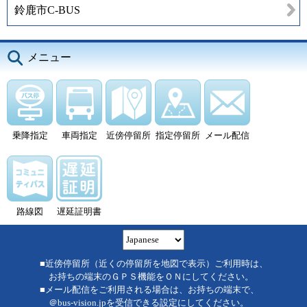
鈴鹿市C-BUS
メニュー
乗降指定
車両指定
近傍停留所
指定停留所
メール配信
路線図
遅延証明書
■近傍停留所（近くの停留所を地図で表示）ご利用時は、
お持ちの端末のＧＰＳ機能をＯＮにしてください。
■メール配信をご利用される場合は、お持ちの端末で、
＠bus-vision.jpを受信できる設定にしてください。