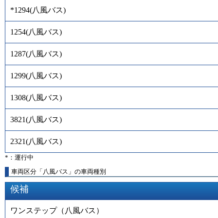
*1294
(
八風バス
)
1254
(
八風バス
)
1287
(
八風バス
)
1299
(
八風バス
)
1308
(
八風バス
)
3821
(
八風バス
)
2321
(
八風バス
)
*：運行中
車両区分「八風バス」の車両種別
候補
ワンステップ（八風バス）