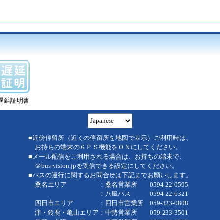
遅延証明書
■近傍停留所（近くの停留所を地図で表示）ご利用時は、
お持ちの端末のＧＰＳ機能をＯＮにしてください。
■メール配信をご利用される場合は、お持ちの端末で、
＠bus-vision.jpを受信できる設定にしてください。
■バスの運行に関するお問合せは下記までお願いします。
桑名エリア ：桑名営業所 0594-22-0595
：八風バス 0594-22-6321
四日市エリア ：四日市営業所 059-323-0808
津・鈴鹿・亀山エリア：中勢営業所 059-233-3501