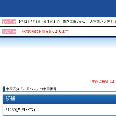
【伊勢】7月1日～9月末まで、道路工事のため、内宮前バス停を
お知らせ
一部の路線にお知らせがあります
お知らせ
車両点検等によ
車両区分
「
八風バス
」
の車両番号
候補
*1289
(
八風バス
)