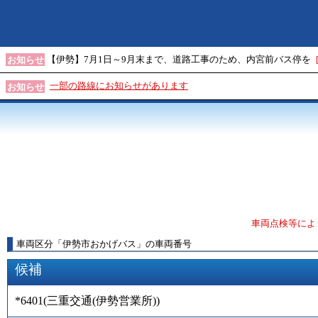
【伊勢】7月1日～9月末まで、道路工事のため、内宮前バス停を
お知らせ
一部の路線にお知らせがあります
お知らせ
車両点検等によ
車両区分
「
伊勢市おかげバス
」
の車両番号
候補
*6401
(
三重交通(伊勢営業所)
)