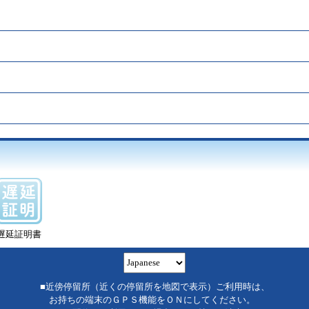
遅延証明書
■近傍停留所（近くの停留所を地図で表示）ご利用時は、
お持ちの端末のＧＰＳ機能をＯＮにしてください。