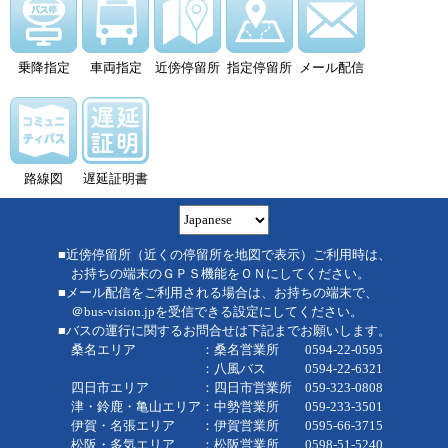
乗降指定
車両指定
近傍停留所
指定停留所
メール配信
路線図
遅延証明書
■近傍停留所（近くの停留所を地図で表示）ご利用時は、
お持ちの端末のＧＰＳ機能をＯＮにしてください。
■メール配信をご利用される場合は、お持ちの端末で、
＠bus-vision.jpを受信できる設定にしてください。
■バスの運行に関するお問合せは下記までお願いします。
桑名エリア ：桑名営業所 0594-22-0595
：八風バス 0594-22-6321
四日市エリア ：四日市営業所 059-323-0808
津・鈴鹿・亀山エリア：中勢営業所 059-233-3501
伊賀・名張エリア ：伊賀営業所 0595-66-3715
松阪・多気エリア ：松阪営業所 0598-51-5240