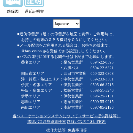
路線図
遅延証明書
■近傍停留所（近くの停留所を地図で表示）ご利用時は、
お持ちの端末のＧＰＳ機能をＯＮにしてください。
■メール配信をご利用される場合は、お持ちの端末で、
＠bus-vision.jpを受信できる設定にしてください。
■バスの運行に関するお問合せは下記までお願いします。
桑名エリア ：桑名営業所 0594-22-0595
：八風バス 0594-22-6321
四日市エリア ：四日市営業所 059-323-0808
津・鈴鹿・亀山エリア：中勢営業所 059-233-3501
伊賀・名張エリア ：伊賀営業所 0595-66-3715
松阪・多気エリア ：松阪営業所 0598-51-5240
伊勢エリア ：伊勢営業所 0596-25-7131
志摩エリア ：志摩営業所 0599-55-0215
南紀エリア ：南紀営業所 0597-85-2196
当バスロケーションシステムについて（サービス提供路線等）
路線バス時刻運賃検索
路線バスのご利用案内
操作方法等
免責事項等