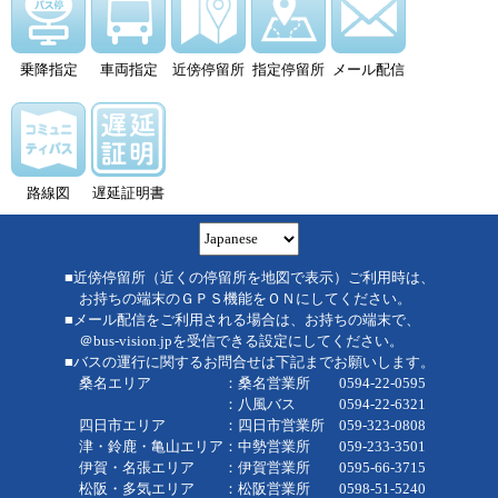
乗降指定
車両指定
近傍停留所
指定停留所
メール配信
路線図
遅延証明書
■近傍停留所（近くの停留所を地図で表示）ご利用時は、
お持ちの端末のＧＰＳ機能をＯＮにしてください。
■メール配信をご利用される場合は、お持ちの端末で、
＠bus-vision.jpを受信できる設定にしてください。
■バスの運行に関するお問合せは下記までお願いします。
桑名エリア ：桑名営業所 0594-22-0595
：八風バス 0594-22-6321
四日市エリア ：四日市営業所 059-323-0808
津・鈴鹿・亀山エリア：中勢営業所 059-233-3501
伊賀・名張エリア ：伊賀営業所 0595-66-3715
松阪・多気エリア ：松阪営業所 0598-51-5240