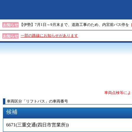
【伊勢】7月1日～9月末まで、道路工事のため、内宮前バス停を
お知らせ
一部の路線にお知らせがあります
お知らせ
車両点検等によ
車両区分
「
リフトバス
」
の車両番号
候補
6671
(
三重交通(四日市営業所)
)