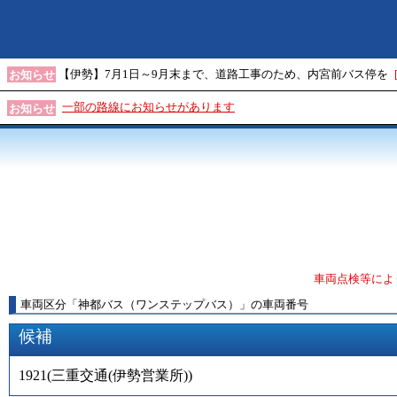
【伊勢】7月1日～9月末まで、道路工事のため、内宮前バス停を
お知らせ
一部の路線にお知らせがあります
お知らせ
車両点検等によ
車両区分
「
神都バス（ワンステップバス）
」
の車両番号
候補
1921
(
三重交通(伊勢営業所)
)