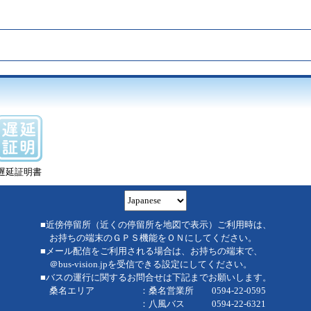
遅延証明書
■近傍停留所（近くの停留所を地図で表示）ご利用時は、
お持ちの端末のＧＰＳ機能をＯＮにしてください。
■メール配信をご利用される場合は、お持ちの端末で、
＠bus-vision.jpを受信できる設定にしてください。
■バスの運行に関するお問合せは下記までお願いします。
桑名エリア ：桑名営業所 0594-22-0595
：八風バス 0594-22-6321