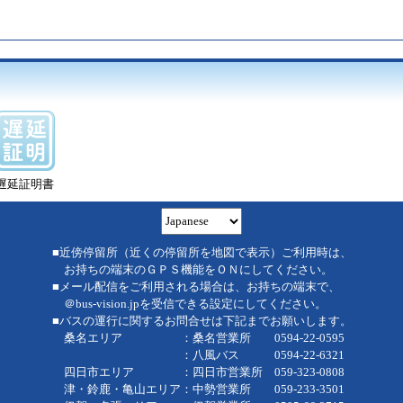
遅延証明書
■近傍停留所（近くの停留所を地図で表示）ご利用時は、
お持ちの端末のＧＰＳ機能をＯＮにしてください。
■メール配信をご利用される場合は、お持ちの端末で、
＠bus-vision.jpを受信できる設定にしてください。
■バスの運行に関するお問合せは下記までお願いします。
桑名エリア ：桑名営業所 0594-22-0595
：八風バス 0594-22-6321
四日市エリア ：四日市営業所 059-323-0808
津・鈴鹿・亀山エリア：中勢営業所 059-233-3501