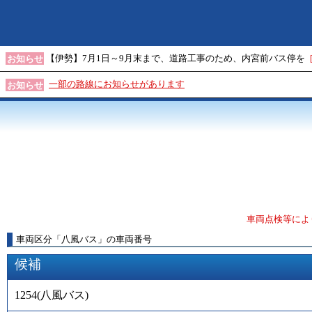
【伊勢】7月1日～9月末まで、道路工事のため、内宮前バス停を
お知らせ
一部の路線にお知らせがあります
お知らせ
車両点検等によ
車両区分
「
八風バス
」
の車両番号
候補
1254
(
八風バス
)