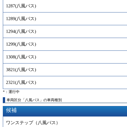
1287
(
八風バス
)
1289
(
八風バス
)
1294
(
八風バス
)
1299
(
八風バス
)
1308
(
八風バス
)
3821
(
八風バス
)
2321
(
八風バス
)
*：運行中
車両区分「八風バス」の車両種別
候補
ワンステップ（八風バス）