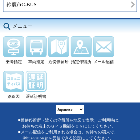
鈴鹿市C-BUS
メニュー
乗降指定
車両指定
近傍停留所
指定停留所
メール配信
路線図
遅延証明書
■近傍停留所（近くの停留所を地図で表示）ご利用時は、
お持ちの端末のＧＰＳ機能をＯＮにしてください。
■メール配信をご利用される場合は、お持ちの端末で、
＠bus-vision.jpを受信できる設定にしてください。