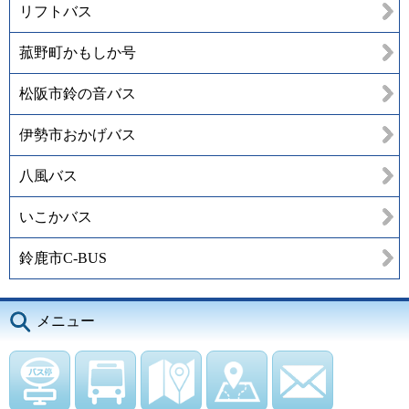
リフトバス
菰野町かもしか号
松阪市鈴の音バス
伊勢市おかげバス
八風バス
いこかバス
鈴鹿市C-BUS
メニュー