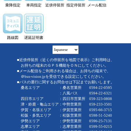
乗降指定
車両指定
近傍停留所
指定停留所
メール配信
路線図
遅延証明書
■近傍停留所（近くの停留所を地図で表示）ご利用時は、
お持ちの端末のＧＰＳ機能をＯＮにしてください。
■メール配信をご利用される場合は、お持ちの端末で、
＠bus-vision.jpを受信できる設定にしてください。
■バスの運行に関するお問合せは下記までお願いします。
桑名エリア ：桑名営業所 0594-22-0595
：八風バス 0594-22-6321
四日市エリア ：四日市営業所 059-323-0808
津・鈴鹿・亀山エリア：中勢営業所 059-233-3501
伊賀・名張エリア ：伊賀営業所 0595-66-3715
松阪・多気エリア ：松阪営業所 0598-51-5240
伊勢エリア ：伊勢営業所 0596-25-7131
志摩エリア ：志摩営業所 0599-55-0215