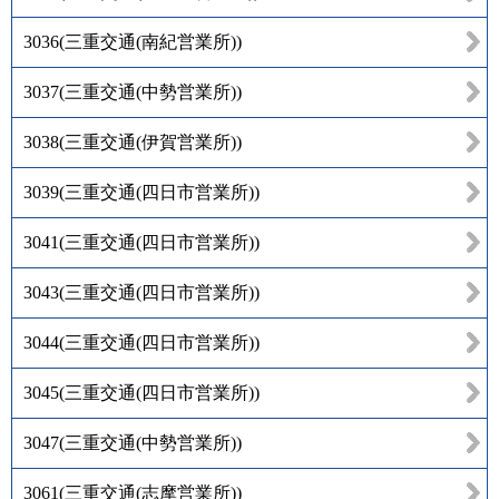
3036
(
三重交通(南紀営業所)
)
3037
(
三重交通(中勢営業所)
)
3038
(
三重交通(伊賀営業所)
)
3039
(
三重交通(四日市営業所)
)
3041
(
三重交通(四日市営業所)
)
3043
(
三重交通(四日市営業所)
)
3044
(
三重交通(四日市営業所)
)
3045
(
三重交通(四日市営業所)
)
3047
(
三重交通(中勢営業所)
)
3061
(
三重交通(志摩営業所)
)