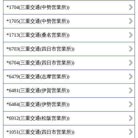
*1704
(
三重交通(中勢営業所)
)
*1705
(
三重交通(中勢営業所)
)
*1713
(
三重交通(桑名営業所)
)
*6703
(
三重交通(四日市営業所)
)
*6704
(
三重交通(四日市営業所)
)
*6479
(
三重交通(志摩営業所)
)
*6481
(
三重交通(伊賀営業所)
)
*6484
(
三重交通(伊勢営業所)
)
*6912
(
三重交通(松阪営業所)
)
*1051
(
三重交通(四日市営業所)
)