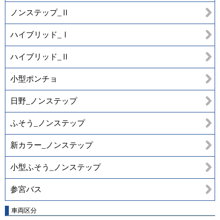
ノンステップ_Ⅱ
ハイブリッド_Ⅰ
ハイブリッド_Ⅱ
小型ポンチョ
日野_ノンステップ
ふそう_ノンステップ
新カラー_ノンステップ
小型ふそう_ノンステップ
参宮バス
車両区分