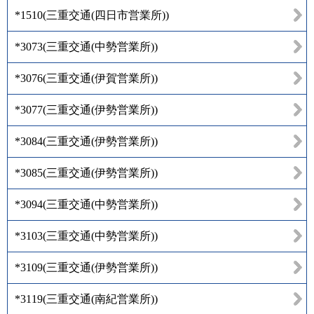
*1510
(
三重交通(四日市営業所)
)
*3073
(
三重交通(中勢営業所)
)
*3076
(
三重交通(伊賀営業所)
)
*3077
(
三重交通(伊勢営業所)
)
*3084
(
三重交通(伊勢営業所)
)
*3085
(
三重交通(伊勢営業所)
)
*3094
(
三重交通(中勢営業所)
)
*3103
(
三重交通(中勢営業所)
)
*3109
(
三重交通(伊勢営業所)
)
*3119
(
三重交通(南紀営業所)
)