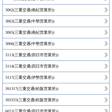
3062
(
三重交通(南紀営業所)
)
3063
(
三重交通(中勢営業所)
)
3065
(
三重交通(南紀営業所)
)
3066
(
三重交通(中勢営業所)
)
3113
(
三重交通(四日市営業所)
)
3114
(
三重交通(四日市営業所)
)
3117
(
三重交通(伊勢営業所)
)
391317
(
三重交通(松阪営業所)
)
393355
(
三重交通(松阪営業所)
)
6021
(
三重交通(四日市営業所)
)