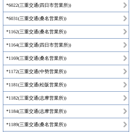
*6022
(
三重交通(四日市営業所)
)
*6031
(
三重交通(桑名営業所)
)
*1162
(
三重交通(桑名営業所)
)
*1164
(
三重交通(四日市営業所)
)
*1169
(
三重交通(桑名営業所)
)
*1172
(
三重交通(中勢営業所)
)
*1181
(
三重交通(松阪営業所)
)
*1182
(
三重交通(志摩営業所)
)
*1184
(
三重交通(志摩営業所)
)
*1189
(
三重交通(桑名営業所)
)