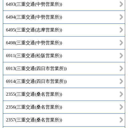
6493
(
三重交通(中勢営業所)
)
6494
(
三重交通(中勢営業所)
)
6495
(
三重交通(志摩営業所)
)
6498
(
三重交通(中勢営業所)
)
6911
(
三重交通(松阪営業所)
)
6913
(
三重交通(四日市営業所)
)
6914
(
三重交通(四日市営業所)
)
2355
(
三重交通(桑名営業所)
)
2356
(
三重交通(桑名営業所)
)
2357
(
三重交通(桑名営業所)
)