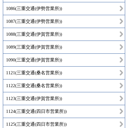
1086
(
三重交通(伊勢営業所)
)
1087
(
三重交通(伊勢営業所)
)
1088
(
三重交通(伊賀営業所)
)
1089
(
三重交通(伊賀営業所)
)
1090
(
三重交通(伊賀営業所)
)
1121
(
三重交通(桑名営業所)
)
1122
(
三重交通(桑名営業所)
)
1123
(
三重交通(伊賀営業所)
)
1124
(
三重交通(四日市営業所)
)
1125
(
三重交通(四日市営業所)
)