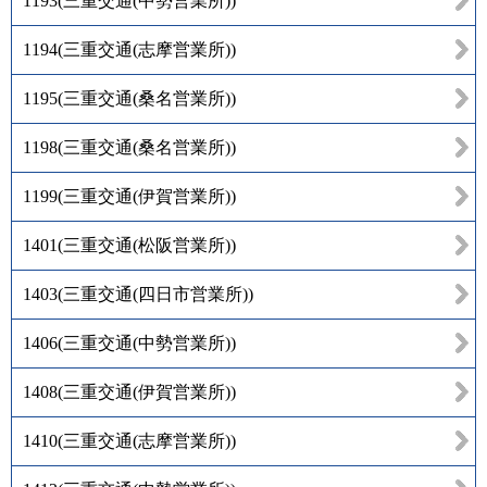
1193
(
三重交通(中勢営業所)
)
1194
(
三重交通(志摩営業所)
)
1195
(
三重交通(桑名営業所)
)
1198
(
三重交通(桑名営業所)
)
1199
(
三重交通(伊賀営業所)
)
1401
(
三重交通(松阪営業所)
)
1403
(
三重交通(四日市営業所)
)
1406
(
三重交通(中勢営業所)
)
1408
(
三重交通(伊賀営業所)
)
1410
(
三重交通(志摩営業所)
)