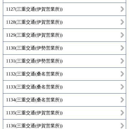
1127
(
三重交通(伊賀営業所)
)
1128
(
三重交通(伊賀営業所)
)
1129
(
三重交通(伊賀営業所)
)
1130
(
三重交通(伊勢営業所)
)
1131
(
三重交通(伊勢営業所)
)
1132
(
三重交通(桑名営業所)
)
1133
(
三重交通(桑名営業所)
)
1134
(
三重交通(桑名営業所)
)
1135
(
三重交通(伊賀営業所)
)
1136
(
三重交通(伊賀営業所)
)