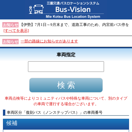
【伊勢】7月1日～9月末まで、道路工事のため、内宮前バス停を
お知らせ
[すべてを表示]
一部の路線にお知らせがあります
お知らせ
車両指定
車両点検等によりコミュニティバスや特殊な車両について、別のタイプ
の車両で運行する場合がございます。
車両区分
「
復刻バス（ノンステップバス）
」
の車両番号
候補