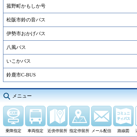
菰野町かもしか号
松阪市鈴の音バス
伊勢市おかげバス
八風バス
いこかバス
鈴鹿市C-BUS
メニュー
乗降指定
車両指定
近傍停留所
指定停留所
メール配信
路線図