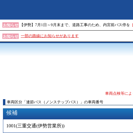
【伊勢】7月1日～9月末まで、道路工事のため、内宮前バス停を
お知らせ
一部の路線にお知らせがあります
お知らせ
車両点検等によ
車両区分
「
連節バス（ノンステップバス）
」
の車両番号
候補
1001
(
三重交通(伊勢営業所)
)