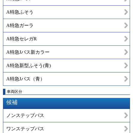
A特急ふそう
A特急ガーラ
A特急セレガR
A特急Jバス新カラー
A特急新型ふそう(青)
A特急Jバス（青）
車両区分
候補
ノンステップバス
ワンステップバス