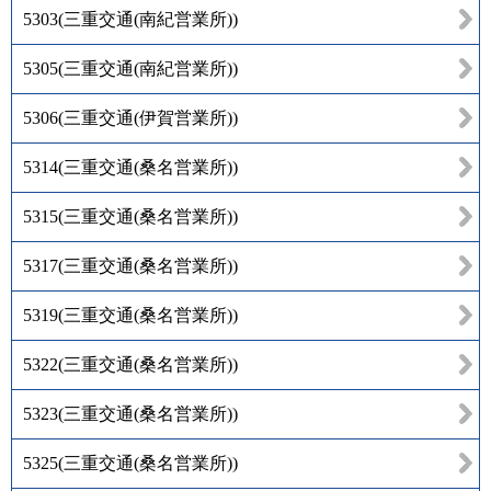
5303
(
三重交通(南紀営業所)
)
5305
(
三重交通(南紀営業所)
)
5306
(
三重交通(伊賀営業所)
)
5314
(
三重交通(桑名営業所)
)
5315
(
三重交通(桑名営業所)
)
5317
(
三重交通(桑名営業所)
)
5319
(
三重交通(桑名営業所)
)
5322
(
三重交通(桑名営業所)
)
5323
(
三重交通(桑名営業所)
)
5325
(
三重交通(桑名営業所)
)