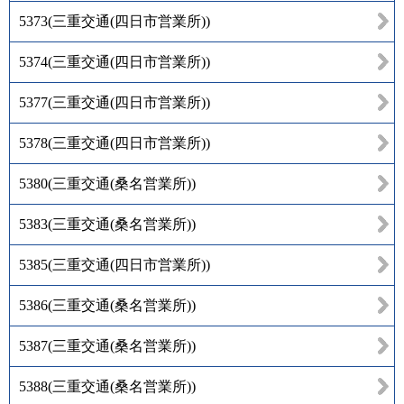
5373
(
三重交通(四日市営業所)
)
5374
(
三重交通(四日市営業所)
)
5377
(
三重交通(四日市営業所)
)
5378
(
三重交通(四日市営業所)
)
5380
(
三重交通(桑名営業所)
)
5383
(
三重交通(桑名営業所)
)
5385
(
三重交通(四日市営業所)
)
5386
(
三重交通(桑名営業所)
)
5387
(
三重交通(桑名営業所)
)
5388
(
三重交通(桑名営業所)
)