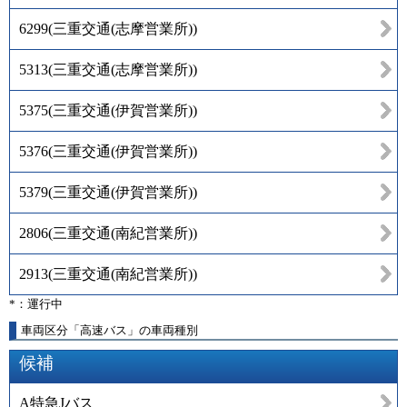
6299
(
三重交通(志摩営業所)
)
5313
(
三重交通(志摩営業所)
)
5375
(
三重交通(伊賀営業所)
)
5376
(
三重交通(伊賀営業所)
)
5379
(
三重交通(伊賀営業所)
)
2806
(
三重交通(南紀営業所)
)
2913
(
三重交通(南紀営業所)
)
*：運行中
車両区分「高速バス」の車両種別
候補
A特急Jバス