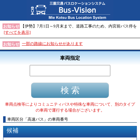
【伊勢】7月1日～9月末まで、道路工事のため、内宮前バス停を
お知らせ
[すべてを表示]
一部の路線にお知らせがあります
お知らせ
車両指定
車両点検等によりコミュニティバスや特殊な車両について、別のタイプ
の車両で運行する場合がございます。
車両区分
「
高速バス
」
の車両番号
候補