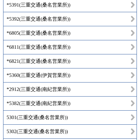
*5391
(
三重交通(桑名営業所)
)
*5392
(
三重交通(桑名営業所)
)
*6805
(
三重交通(桑名営業所)
)
*6811
(
三重交通(桑名営業所)
)
*6821
(
三重交通(桑名営業所)
)
*5360
(
三重交通(伊賀営業所)
)
*2912
(
三重交通(南紀営業所)
)
*5382
(
三重交通(南紀営業所)
)
5301
(
三重交通(桑名営業所)
)
5302
(
三重交通(桑名営業所)
)