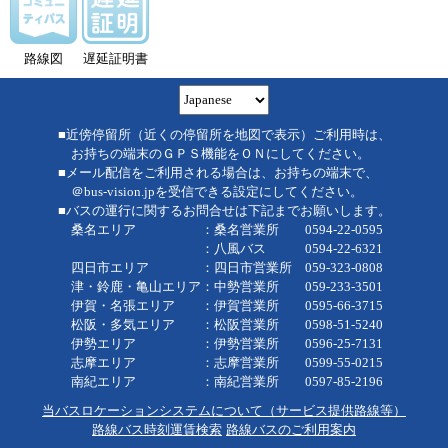
路線図
遅延証明書
■近傍停留所（近くの停留所を地図で表示）ご利用時は、
お持ちの端末のＧＰＳ機能をＯＮにしてください。
■メール配信をご利用される場合は、お持ちの端末で、
＠bus-vision.jpを受信できる設定にしてください。
■バスの運行に関するお問合せは下記までお願いします。
桑名エリア ：桑名営業所 0594-22-0595
：八風バス 0594-22-6321
四日市エリア ：四日市営業所 059-323-0808
津・鈴鹿・亀山エリア：中勢営業所 059-233-3501
伊賀・名張エリア ：伊賀営業所 0595-66-3715
松阪・多気エリア ：松阪営業所 0598-51-5240
伊勢エリア ：伊勢営業所 0596-25-7131
志摩エリア ：志摩営業所 0599-55-0215
南紀エリア ：南紀営業所 0597-85-2196
当バスロケーションシステムについて（サービス提供路線等）
路線バス時刻運賃検索
路線バスのご利用案内