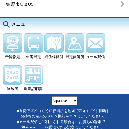
鈴鹿市C-BUS
メニュー
乗降指定
車両指定
近傍停留所
指定停留所
メール配信
路線図
遅延証明書
■近傍停留所（近くの停留所を地図で表示）ご利用時は、
お持ちの端末のＧＰＳ機能をＯＮにしてください。
■メール配信をご利用される場合は、お持ちの端末で、
＠bus-vision.jpを受信できる設定にしてください。