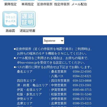
乗降指定
車両指定
近傍停留所
指定停留所
メール配信
路線図
遅延証明書
■近傍停留所（近くの停留所を地図で表示）ご利用時は、
お持ちの端末のＧＰＳ機能をＯＮにしてください。
■メール配信をご利用される場合は、お持ちの端末で、
＠bus-vision.jpを受信できる設定にしてください。
■バスの運行に関するお問合せは下記までお願いします。
桑名エリア ：桑名営業所 0594-22-0595
：八風バス 0594-22-6321
四日市エリア ：四日市営業所 059-323-0808
津・鈴鹿・亀山エリア：中勢営業所 059-233-3501
伊賀・名張エリア ：伊賀営業所 0595-66-3715
松阪・多気エリア ：松阪営業所 0598-51-5240
伊勢エリア ：伊勢営業所 0596-25-7131
志摩エリア ：志摩営業所 0599-55-0215