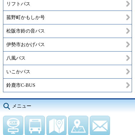
リフトバス
菰野町かもしか号
松阪市鈴の音バス
伊勢市おかげバス
八風バス
いこかバス
鈴鹿市C-BUS
メニュー