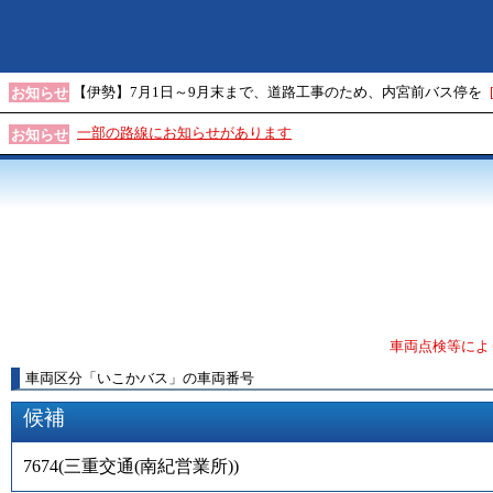
【伊勢】7月1日～9月末まで、道路工事のため、内宮前バス停を
お知らせ
一部の路線にお知らせがあります
お知らせ
車両点検等によ
車両区分
「
いこかバス
」
の車両番号
候補
7674
(
三重交通(南紀営業所)
)