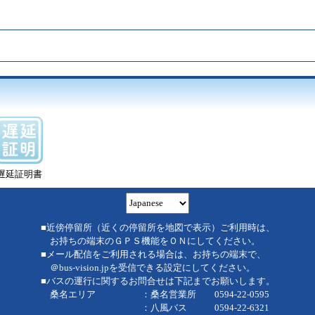
遅延証明書
■近傍停留所（近くの停留所を地図で表示）ご利用時は、
お持ちの端末のＧＰＳ機能をＯＮにしてください。
■メール配信をご利用される場合は、お持ちの端末で、
＠bus-vision.jpを受信できる設定にしてください。
■バスの運行に関するお問合せは下記までお願いします。
桑名エリア ：桑名営業所 0594-22-0595
：八風バス 0594-22-6321