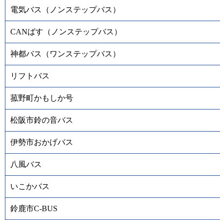
電気バス（ノンステップバス）
CANばす（ノンステップバス）
神都バス（ワンステップバス）
リフトバス
菰野町かもしか号
松阪市鈴の音バス
伊勢市おかげバス
八風バス
いこかバス
鈴鹿市C-BUS