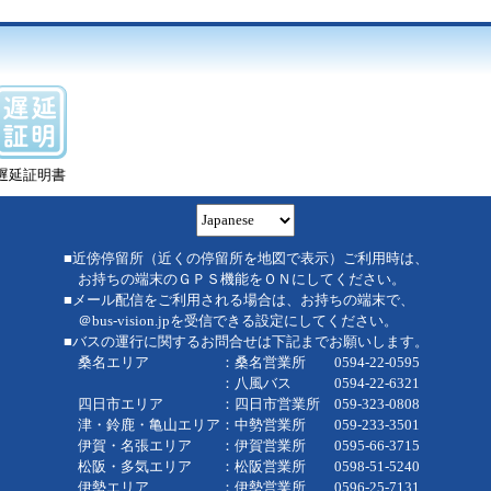
遅延証明書
■近傍停留所（近くの停留所を地図で表示）ご利用時は、
お持ちの端末のＧＰＳ機能をＯＮにしてください。
■メール配信をご利用される場合は、お持ちの端末で、
＠bus-vision.jpを受信できる設定にしてください。
■バスの運行に関するお問合せは下記までお願いします。
桑名エリア ：桑名営業所 0594-22-0595
：八風バス 0594-22-6321
四日市エリア ：四日市営業所 059-323-0808
津・鈴鹿・亀山エリア：中勢営業所 059-233-3501
伊賀・名張エリア ：伊賀営業所 0595-66-3715
松阪・多気エリア ：松阪営業所 0598-51-5240
伊勢エリア ：伊勢営業所 0596-25-7131