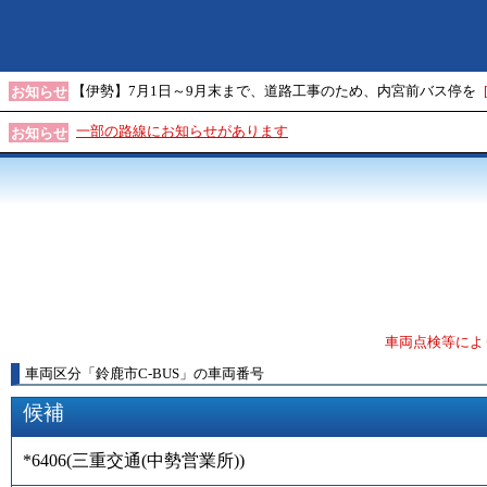
【伊勢】7月1日～9月末まで、道路工事のため、内宮前バス停を
お知らせ
一部の路線にお知らせがあります
お知らせ
車両点検等によ
車両区分
「
鈴鹿市C-BUS
」
の車両番号
候補
*6406
(
三重交通(中勢営業所)
)