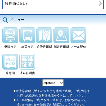
鈴鹿市C-BUS
メニュー
乗降指定
車両指定
近傍停留所
指定停留所
メール配信
路線図
遅延証明書
■近傍停留所（近くの停留所を地図で表示）ご利用時は、
お持ちの端末のＧＰＳ機能をＯＮにしてください。
■メール配信をご利用される場合は、お持ちの端末で、
＠bus-vision.jpを受信できる設定にしてください。