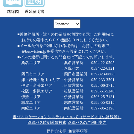
路線図
遅延証明書
■近傍停留所（近くの停留所を地図で表示）ご利用時は、
お持ちの端末のＧＰＳ機能をＯＮにしてください。
■メール配信をご利用される場合は、お持ちの端末で、
＠bus-vision.jpを受信できる設定にしてください。
■バスの運行に関するお問合せは下記までお願いします。
桑名エリア ：桑名営業所 0594-22-0595
：八風バス 0594-22-6321
四日市エリア ：四日市営業所 059-323-0808
津・鈴鹿・亀山エリア：中勢営業所 059-233-3501
伊賀・名張エリア ：伊賀営業所 0595-66-3715
松阪・多気エリア ：松阪営業所 0598-51-5240
伊勢エリア ：伊勢営業所 0596-25-7131
志摩エリア ：志摩営業所 0599-55-0215
南紀エリア ：南紀営業所 0597-85-2196
当バスロケーションシステムについて（サービス提供路線等）
路線バス時刻運賃検索
路線バスのご利用案内
操作方法等
免責事項等