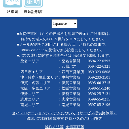
路線図
遅延証明書
■近傍停留所（近くの停留所を地図で表示）ご利用時は、
お持ちの端末のＧＰＳ機能をＯＮにしてください。
■メール配信をご利用される場合は、お持ちの端末で、
＠bus-vision.jpを受信できる設定にしてください。
■バスの運行に関するお問合せは下記までお願いします。
桑名エリア ：桑名営業所 0594-22-0595
：八風バス 0594-22-6321
四日市エリア ：四日市営業所 059-323-0808
津・鈴鹿・亀山エリア：中勢営業所 059-233-3501
伊賀・名張エリア ：伊賀営業所 0595-66-3715
松阪・多気エリア ：松阪営業所 0598-51-5240
伊勢エリア ：伊勢営業所 0596-25-7131
志摩エリア ：志摩営業所 0599-55-0215
南紀エリア ：南紀営業所 0597-85-2196
当バスロケーションシステムについて（サービス提供路線等）
路線バス時刻運賃検索
路線バスのご利用案内
操作方法等
免責事項等