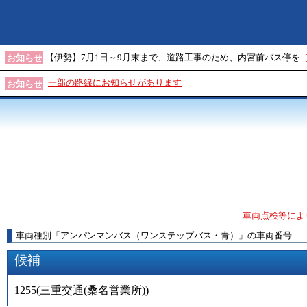
【伊勢】7月1日～9月末まで、道路工事のため、内宮前バス停を
お知らせ
一部の路線にお知らせがあります
お知らせ
車両点検等によ
車両種別
「
アンパンマンバス（ワンステップバス・青）
」
の車両番号
候補
1255
(
三重交通(桑名営業所)
)