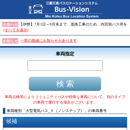
【伊勢】7月1日～9月末まで、道路工事のため、内宮前バス停を
お知らせ
[すべてを表示]
一部の路線にお知らせがあります
お知らせ
車両指定
車両点検等によりコミュニティバスや特殊な車両について、別のタイプ
の車両で運行する場合がございます。
車両種別
「
大型電気バス_Ⅱ（ノンステップ）
」
の車両番号
候補