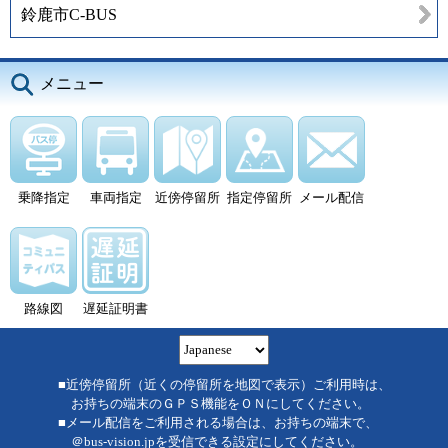
鈴鹿市C-BUS
メニュー
乗降指定
車両指定
近傍停留所
指定停留所
メール配信
路線図
遅延証明書
■近傍停留所（近くの停留所を地図で表示）ご利用時は、
お持ちの端末のＧＰＳ機能をＯＮにしてください。
■メール配信をご利用される場合は、お持ちの端末で、
＠bus-vision.jpを受信できる設定にしてください。