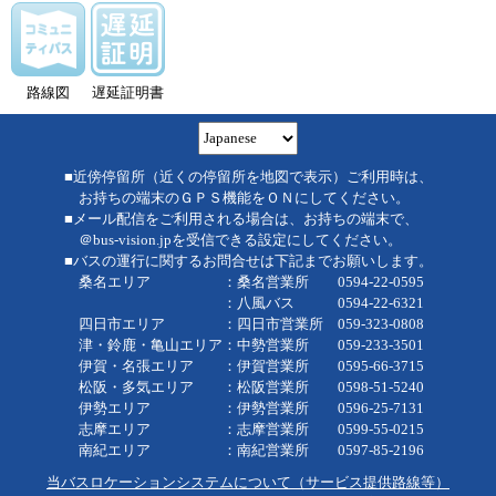
路線図
遅延証明書
■近傍停留所（近くの停留所を地図で表示）ご利用時は、
お持ちの端末のＧＰＳ機能をＯＮにしてください。
■メール配信をご利用される場合は、お持ちの端末で、
＠bus-vision.jpを受信できる設定にしてください。
■バスの運行に関するお問合せは下記までお願いします。
桑名エリア ：桑名営業所 0594-22-0595
：八風バス 0594-22-6321
四日市エリア ：四日市営業所 059-323-0808
津・鈴鹿・亀山エリア：中勢営業所 059-233-3501
伊賀・名張エリア ：伊賀営業所 0595-66-3715
松阪・多気エリア ：松阪営業所 0598-51-5240
伊勢エリア ：伊勢営業所 0596-25-7131
志摩エリア ：志摩営業所 0599-55-0215
南紀エリア ：南紀営業所 0597-85-2196
当バスロケーションシステムについて（サービス提供路線等）