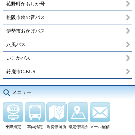
菰野町かもしか号
松阪市鈴の音バス
伊勢市おかげバス
八風バス
いこかバス
鈴鹿市C-BUS
メニュー
乗降指定
車両指定
近傍停留所
指定停留所
メール配信