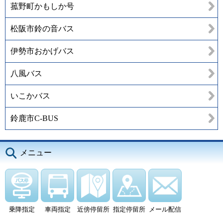
菰野町かもしか号
松阪市鈴の音バス
伊勢市おかげバス
八風バス
いこかバス
鈴鹿市C-BUS
メニュー
乗降指定
車両指定
近傍停留所
指定停留所
メール配信