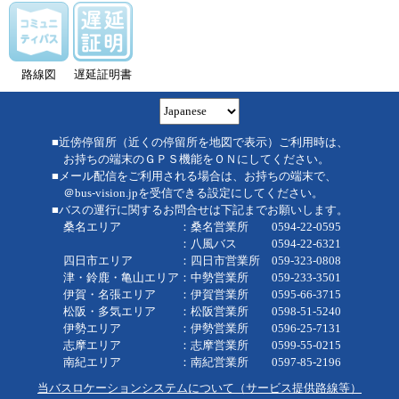
路線図
遅延証明書
■近傍停留所（近くの停留所を地図で表示）ご利用時は、
お持ちの端末のＧＰＳ機能をＯＮにしてください。
■メール配信をご利用される場合は、お持ちの端末で、
＠bus-vision.jpを受信できる設定にしてください。
■バスの運行に関するお問合せは下記までお願いします。
桑名エリア ：桑名営業所 0594-22-0595
：八風バス 0594-22-6321
四日市エリア ：四日市営業所 059-323-0808
津・鈴鹿・亀山エリア：中勢営業所 059-233-3501
伊賀・名張エリア ：伊賀営業所 0595-66-3715
松阪・多気エリア ：松阪営業所 0598-51-5240
伊勢エリア ：伊勢営業所 0596-25-7131
志摩エリア ：志摩営業所 0599-55-0215
南紀エリア ：南紀営業所 0597-85-2196
当バスロケーションシステムについて（サービス提供路線等）