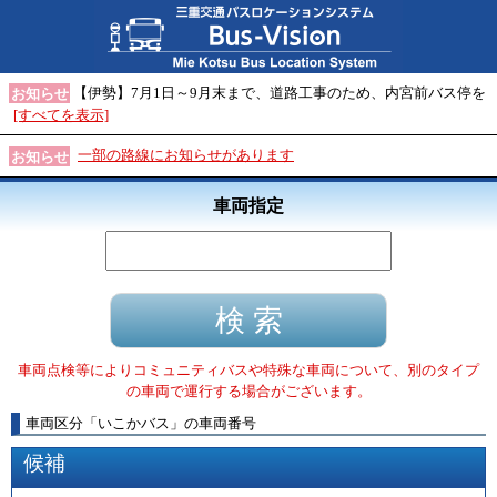
【伊勢】7月1日～9月末まで、道路工事のため、内宮前バス停を
お知らせ
[すべてを表示]
一部の路線にお知らせがあります
お知らせ
車両指定
車両点検等によりコミュニティバスや特殊な車両について、別のタイプ
の車両で運行する場合がございます。
車両区分
「
いこかバス
」
の車両番号
候補