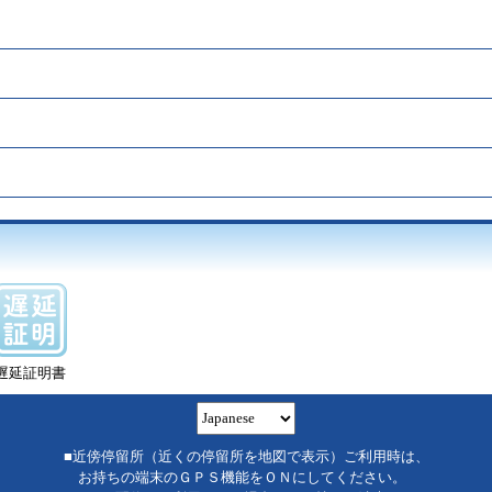
遅延証明書
■近傍停留所（近くの停留所を地図で表示）ご利用時は、
お持ちの端末のＧＰＳ機能をＯＮにしてください。