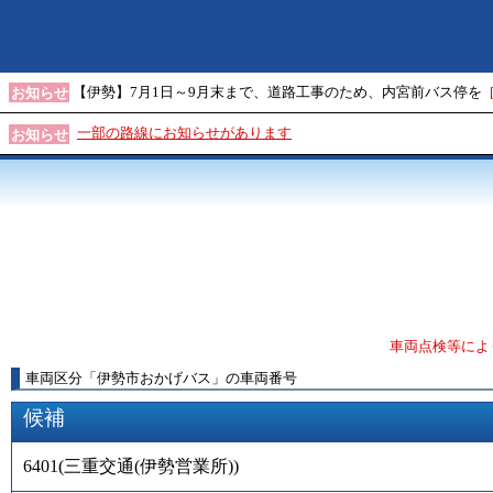
【伊勢】7月1日～9月末まで、道路工事のため、内宮前バス停を
お知らせ
一部の路線にお知らせがあります
お知らせ
車両点検等によ
車両区分
「
伊勢市おかげバス
」
の車両番号
候補
6401
(
三重交通(伊勢営業所)
)