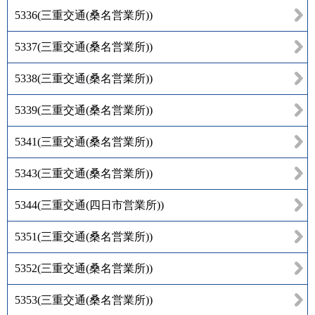
5336
(
三重交通(桑名営業所)
)
5337
(
三重交通(桑名営業所)
)
5338
(
三重交通(桑名営業所)
)
5339
(
三重交通(桑名営業所)
)
5341
(
三重交通(桑名営業所)
)
5343
(
三重交通(桑名営業所)
)
5344
(
三重交通(四日市営業所)
)
5351
(
三重交通(桑名営業所)
)
5352
(
三重交通(桑名営業所)
)
5353
(
三重交通(桑名営業所)
)