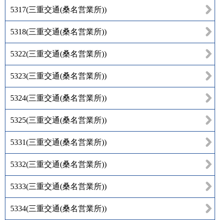
5317
(
三重交通(桑名営業所)
)
5318
(
三重交通(桑名営業所)
)
5322
(
三重交通(桑名営業所)
)
5323
(
三重交通(桑名営業所)
)
5324
(
三重交通(桑名営業所)
)
5325
(
三重交通(桑名営業所)
)
5331
(
三重交通(桑名営業所)
)
5332
(
三重交通(桑名営業所)
)
5333
(
三重交通(桑名営業所)
)
5334
(
三重交通(桑名営業所)
)