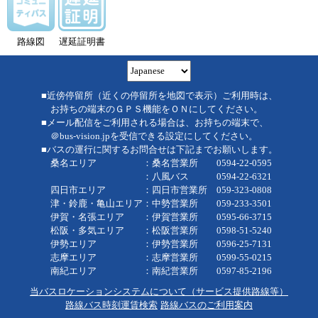
路線図
遅延証明書
■近傍停留所（近くの停留所を地図で表示）ご利用時は、
お持ちの端末のＧＰＳ機能をＯＮにしてください。
■メール配信をご利用される場合は、お持ちの端末で、
＠bus-vision.jpを受信できる設定にしてください。
■バスの運行に関するお問合せは下記までお願いします。
桑名エリア ：桑名営業所 0594-22-0595
：八風バス 0594-22-6321
四日市エリア ：四日市営業所 059-323-0808
津・鈴鹿・亀山エリア：中勢営業所 059-233-3501
伊賀・名張エリア ：伊賀営業所 0595-66-3715
松阪・多気エリア ：松阪営業所 0598-51-5240
伊勢エリア ：伊勢営業所 0596-25-7131
志摩エリア ：志摩営業所 0599-55-0215
南紀エリア ：南紀営業所 0597-85-2196
当バスロケーションシステムについて（サービス提供路線等）
路線バス時刻運賃検索
路線バスのご利用案内