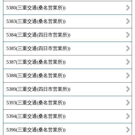
5380
(
三重交通(桑名営業所)
)
5383
(
三重交通(桑名営業所)
)
5384
(
三重交通(四日市営業所)
)
5385
(
三重交通(四日市営業所)
)
5387
(
三重交通(桑名営業所)
)
5388
(
三重交通(桑名営業所)
)
5389
(
三重交通(四日市営業所)
)
5393
(
三重交通(桑名営業所)
)
5394
(
三重交通(桑名営業所)
)
5396
(
三重交通(桑名営業所)
)