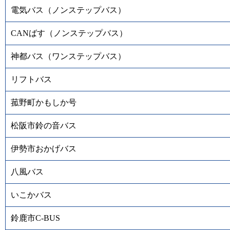
電気バス（ノンステップバス）
CANばす（ノンステップバス）
神都バス（ワンステップバス）
リフトバス
菰野町かもしか号
松阪市鈴の音バス
伊勢市おかげバス
八風バス
いこかバス
鈴鹿市C-BUS