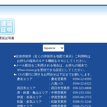
遅延証明書
■近傍停留所（近くの停留所を地図で表示）ご利用時は、
お持ちの端末のＧＰＳ機能をＯＮにしてください。
■メール配信をご利用される場合は、お持ちの端末で、
＠bus-vision.jpを受信できる設定にしてください。
■バスの運行に関するお問合せは下記までお願いします。
桑名エリア ：桑名営業所 0594-22-0595
：八風バス 0594-22-6321
四日市エリア ：四日市営業所 059-323-0808
津・鈴鹿・亀山エリア：中勢営業所 059-233-3501
伊賀・名張エリア ：伊賀営業所 0595-66-3715
松阪・多気エリア ：松阪営業所 0598-51-5240
伊勢エリア ：伊勢営業所 0596-25-7131