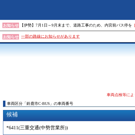
【伊勢】7月1日～9月末まで、道路工事のため、内宮前バス停を
お知らせ
一部の路線にお知らせがあります
お知らせ
車両点検等によ
車両区分
「
鈴鹿市C-BUS
」
の車両番号
候補
*6411
(
三重交通(中勢営業所)
)