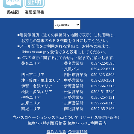
路線図
遅延証明書
■近傍停留所（近くの停留所を地図で表示）ご利用時は、
お持ちの端末のＧＰＳ機能をＯＮにしてください。
■メール配信をご利用される場合は、お持ちの端末で、
＠bus-vision.jpを受信できる設定にしてください。
■バスの運行に関するお問合せは下記までお願いします。
桑名エリア ：桑名営業所 0594-22-0595
：八風バス 0594-22-6321
四日市エリア ：四日市営業所 059-323-0808
津・鈴鹿・亀山エリア：中勢営業所 059-233-3501
伊賀・名張エリア ：伊賀営業所 0595-66-3715
松阪・多気エリア ：松阪営業所 0598-51-5240
伊勢エリア ：伊勢営業所 0596-25-7131
志摩エリア ：志摩営業所 0599-55-0215
南紀エリア ：南紀営業所 0597-85-2196
当バスロケーションシステムについて（サービス提供路線等）
路線バス時刻運賃検索
路線バスのご利用案内
操作方法等
免責事項等