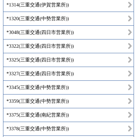
*1314
(
三重交通(伊賀営業所)
)
*1320
(
三重交通(中勢営業所)
)
*3048
(
三重交通(四日市営業所)
)
*3322
(
三重交通(四日市営業所)
)
*3325
(
三重交通(四日市営業所)
)
*3327
(
三重交通(四日市営業所)
)
*3345
(
三重交通(中勢営業所)
)
*3359
(
三重交通(中勢営業所)
)
*3375
(
三重交通(南紀営業所)
)
*3378
(
三重交通(中勢営業所)
)