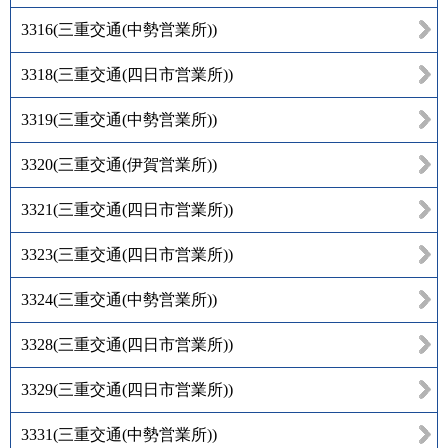
3316
(
三重交通(中勢営業所)
)
3318
(
三重交通(四日市営業所)
)
3319
(
三重交通(中勢営業所)
)
3320
(
三重交通(伊賀営業所)
)
3321
(
三重交通(四日市営業所)
)
3323
(
三重交通(四日市営業所)
)
3324
(
三重交通(中勢営業所)
)
3328
(
三重交通(四日市営業所)
)
3329
(
三重交通(四日市営業所)
)
3331
(
三重交通(中勢営業所)
)