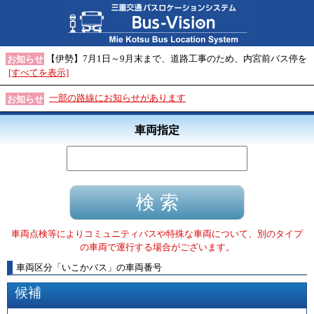
【伊勢】7月1日～9月末まで、道路工事のため、内宮前バス停を
お知らせ
[すべてを表示]
一部の路線にお知らせがあります
お知らせ
車両指定
車両点検等によりコミュニティバスや特殊な車両について、別のタイプ
の車両で運行する場合がございます。
車両区分
「
いこかバス
」
の車両番号
候補