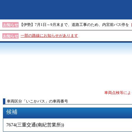
【伊勢】7月1日～9月末まで、道路工事のため、内宮前バス停を
お知らせ
一部の路線にお知らせがあります
お知らせ
車両点検等によ
車両区分
「
いこかバス
」
の車両番号
候補
7674
(
三重交通(南紀営業所)
)