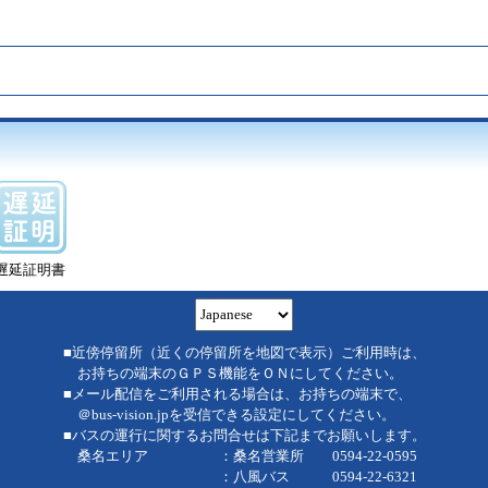
遅延証明書
■近傍停留所（近くの停留所を地図で表示）ご利用時は、
お持ちの端末のＧＰＳ機能をＯＮにしてください。
■メール配信をご利用される場合は、お持ちの端末で、
＠bus-vision.jpを受信できる設定にしてください。
■バスの運行に関するお問合せは下記までお願いします。
桑名エリア ：桑名営業所 0594-22-0595
：八風バス 0594-22-6321