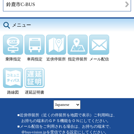
鈴鹿市C-BUS
メニュー
乗降指定
車両指定
近傍停留所
指定停留所
メール配信
路線図
遅延証明書
■近傍停留所（近くの停留所を地図で表示）ご利用時は、
お持ちの端末のＧＰＳ機能をＯＮにしてください。
■メール配信をご利用される場合は、お持ちの端末で、
＠bus-vision.jpを受信できる設定にしてください。