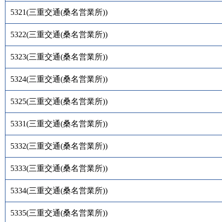
5321
(
三重交通(桑名営業所)
)
5322
(
三重交通(桑名営業所)
)
5323
(
三重交通(桑名営業所)
)
5324
(
三重交通(桑名営業所)
)
5325
(
三重交通(桑名営業所)
)
5331
(
三重交通(桑名営業所)
)
5332
(
三重交通(桑名営業所)
)
5333
(
三重交通(桑名営業所)
)
5334
(
三重交通(桑名営業所)
)
5335
(
三重交通(桑名営業所)
)