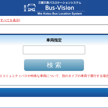
[すべてを表示]
車両指定
りコミュニティバスや特殊な車両について、別のタイプの車両で運行する場