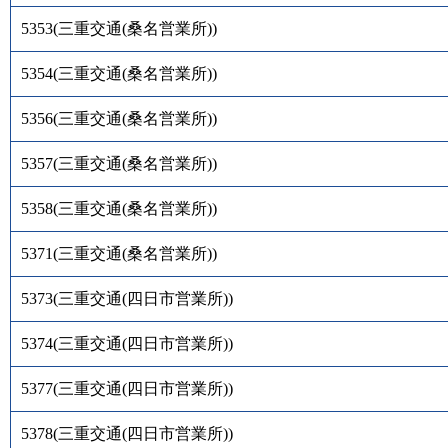
5353
(
三重交通(桑名営業所)
)
5354
(
三重交通(桑名営業所)
)
5356
(
三重交通(桑名営業所)
)
5357
(
三重交通(桑名営業所)
)
5358
(
三重交通(桑名営業所)
)
5371
(
三重交通(桑名営業所)
)
5373
(
三重交通(四日市営業所)
)
5374
(
三重交通(四日市営業所)
)
5377
(
三重交通(四日市営業所)
)
5378
(
三重交通(四日市営業所)
)