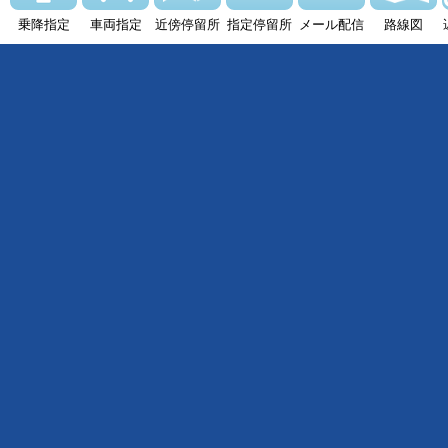
乗降指定
車両指定
近傍停留所
指定停留所
メール配信
路線図