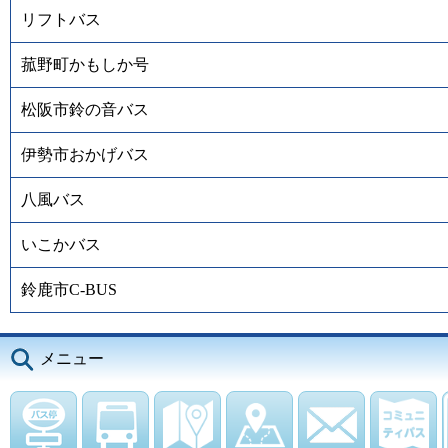
リフトバス
菰野町かもしか号
松阪市鈴の音バス
伊勢市おかげバス
八風バス
いこかバス
鈴鹿市C-BUS
メニュー