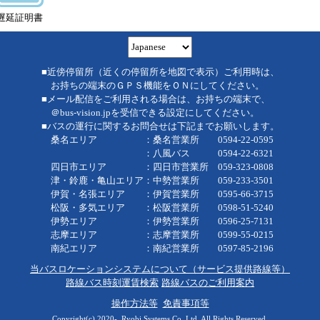
遅延証明書
■近傍停留所（近くの停留所を地図で表示）ご利用時は、
お持ちの端末のＧＰＳ機能をＯＮにしてください。
■メール配信をご利用される場合は、お持ちの端末で、
＠bus-vision.jpを受信できる設定にしてください。
■バスの運行に関するお問合せは下記までお願いします。
桑名エリア ：桑名営業所 0594-22-0595
：八風バス 0594-22-6321
四日市エリア ：四日市営業所 059-323-0808
津・鈴鹿・亀山エリア：中勢営業所 059-233-3501
伊賀・名張エリア ：伊賀営業所 0595-66-3715
松阪・多気エリア ：松阪営業所 0598-51-5240
伊勢エリア ：伊勢営業所 0596-25-7131
志摩エリア ：志摩営業所 0599-55-0215
南紀エリア ：南紀営業所 0597-85-2196
当バスロケーションシステムについて（サービス提供路線等）
路線バス時刻運賃検索
路線バスのご利用案内
操作方法等
免責事項等
Copyright(c) 2020-, Ryobi Systems Co.,Ltd. All Rights Reserved.