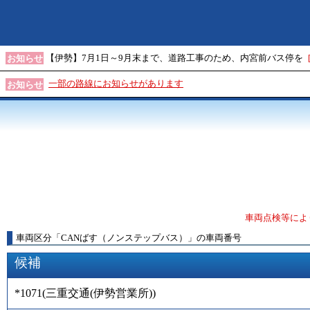
【伊勢】7月1日～9月末まで、道路工事のため、内宮前バス停を
お知らせ
一部の路線にお知らせがあります
お知らせ
車両点検等によ
車両区分
「
CANばす（ノンステップバス）
」
の車両番号
候補
*1071
(
三重交通(伊勢営業所)
)