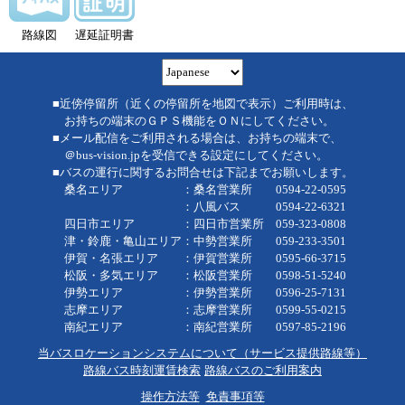
路線図
遅延証明書
■近傍停留所（近くの停留所を地図で表示）ご利用時は、
お持ちの端末のＧＰＳ機能をＯＮにしてください。
■メール配信をご利用される場合は、お持ちの端末で、
＠bus-vision.jpを受信できる設定にしてください。
■バスの運行に関するお問合せは下記までお願いします。
桑名エリア ：桑名営業所 0594-22-0595
：八風バス 0594-22-6321
四日市エリア ：四日市営業所 059-323-0808
津・鈴鹿・亀山エリア：中勢営業所 059-233-3501
伊賀・名張エリア ：伊賀営業所 0595-66-3715
松阪・多気エリア ：松阪営業所 0598-51-5240
伊勢エリア ：伊勢営業所 0596-25-7131
志摩エリア ：志摩営業所 0599-55-0215
南紀エリア ：南紀営業所 0597-85-2196
当バスロケーションシステムについて（サービス提供路線等）
路線バス時刻運賃検索
路線バスのご利用案内
操作方法等
免責事項等