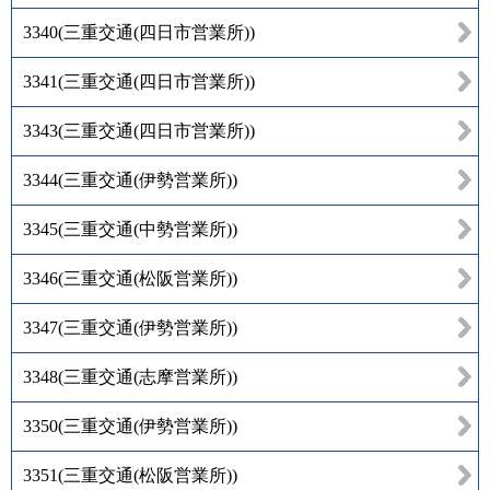
3340
(
三重交通(四日市営業所)
)
3341
(
三重交通(四日市営業所)
)
3343
(
三重交通(四日市営業所)
)
3344
(
三重交通(伊勢営業所)
)
3345
(
三重交通(中勢営業所)
)
3346
(
三重交通(松阪営業所)
)
3347
(
三重交通(伊勢営業所)
)
3348
(
三重交通(志摩営業所)
)
3350
(
三重交通(伊勢営業所)
)
3351
(
三重交通(松阪営業所)
)