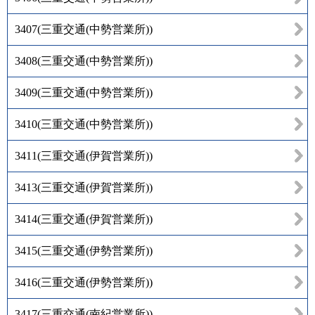
3407
(
三重交通(中勢営業所)
)
3408
(
三重交通(中勢営業所)
)
3409
(
三重交通(中勢営業所)
)
3410
(
三重交通(中勢営業所)
)
3411
(
三重交通(伊賀営業所)
)
3413
(
三重交通(伊賀営業所)
)
3414
(
三重交通(伊賀営業所)
)
3415
(
三重交通(伊勢営業所)
)
3416
(
三重交通(伊勢営業所)
)
3417
(
三重交通(南紀営業所)
)