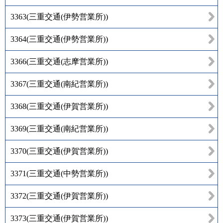
3363
(
三重交通(伊勢営業所)
)
3364
(
三重交通(伊勢営業所)
)
3366
(
三重交通(志摩営業所)
)
3367
(
三重交通(南紀営業所)
)
3368
(
三重交通(伊賀営業所)
)
3369
(
三重交通(南紀営業所)
)
3370
(
三重交通(伊賀営業所)
)
3371
(
三重交通(中勢営業所)
)
3372
(
三重交通(伊賀営業所)
)
3373
(
三重交通(伊賀営業所)
)