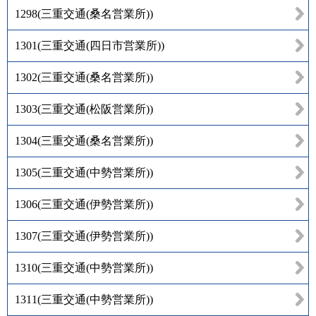
1298
(
三重交通(桑名営業所)
)
1301
(
三重交通(四日市営業所)
)
1302
(
三重交通(桑名営業所)
)
1303
(
三重交通(松阪営業所)
)
1304
(
三重交通(桑名営業所)
)
1305
(
三重交通(中勢営業所)
)
1306
(
三重交通(伊勢営業所)
)
1307
(
三重交通(伊勢営業所)
)
1310
(
三重交通(中勢営業所)
)
1311
(
三重交通(中勢営業所)
)