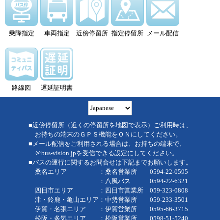
乗降指定
車両指定
近傍停留所
指定停留所
メール配信
路線図
遅延証明書
■近傍停留所（近くの停留所を地図で表示）ご利用時は、
お持ちの端末のＧＰＳ機能をＯＮにしてください。
■メール配信をご利用される場合は、お持ちの端末で、
＠bus-vision.jpを受信できる設定にしてください。
■バスの運行に関するお問合せは下記までお願いします。
桑名エリア ：桑名営業所 0594-22-0595
：八風バス 0594-22-6321
四日市エリア ：四日市営業所 059-323-0808
津・鈴鹿・亀山エリア：中勢営業所 059-233-3501
伊賀・名張エリア ：伊賀営業所 0595-66-3715
松阪・多気エリア ：松阪営業所 0598-51-5240