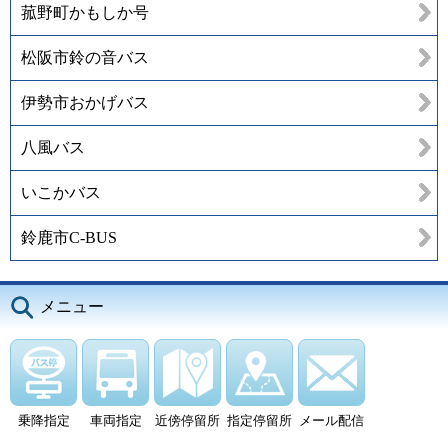
菰野町かもしか号
松阪市鈴の音バス
伊勢市おかげバス
八風バス
いこかバス
鈴鹿市C-BUS
メニュー
乗降指定
車両指定
近傍停留所
指定停留所
メール配信