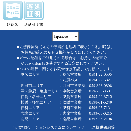
路線図
遅延証明書
■近傍停留所（近くの停留所を地図で表示）ご利用時は、
お持ちの端末のＧＰＳ機能をＯＮにしてください。
■メール配信をご利用される場合は、お持ちの端末で、
＠bus-vision.jpを受信できる設定にしてください。
■バスの運行に関するお問合せは下記までお願いします。
桑名エリア ：桑名営業所 0594-22-0595
：八風バス 0594-22-6321
四日市エリア ：四日市営業所 059-323-0808
津・鈴鹿・亀山エリア：中勢営業所 059-233-3501
伊賀・名張エリア ：伊賀営業所 0595-66-3715
松阪・多気エリア ：松阪営業所 0598-51-5240
伊勢エリア ：伊勢営業所 0596-25-7131
志摩エリア ：志摩営業所 0599-55-0215
南紀エリア ：南紀営業所 0597-85-2196
当バスロケーションシステムについて（サービス提供路線等）