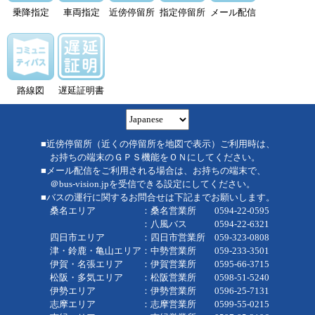
乗降指定
車両指定
近傍停留所
指定停留所
メール配信
路線図
遅延証明書
■近傍停留所（近くの停留所を地図で表示）ご利用時は、
お持ちの端末のＧＰＳ機能をＯＮにしてください。
■メール配信をご利用される場合は、お持ちの端末で、
＠bus-vision.jpを受信できる設定にしてください。
■バスの運行に関するお問合せは下記までお願いします。
桑名エリア ：桑名営業所 0594-22-0595
：八風バス 0594-22-6321
四日市エリア ：四日市営業所 059-323-0808
津・鈴鹿・亀山エリア：中勢営業所 059-233-3501
伊賀・名張エリア ：伊賀営業所 0595-66-3715
松阪・多気エリア ：松阪営業所 0598-51-5240
伊勢エリア ：伊勢営業所 0596-25-7131
志摩エリア ：志摩営業所 0599-55-0215