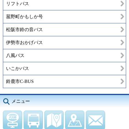
リフトバス
菰野町かもしか号
松阪市鈴の音バス
伊勢市おかげバス
八風バス
いこかバス
鈴鹿市C-BUS
メニュー