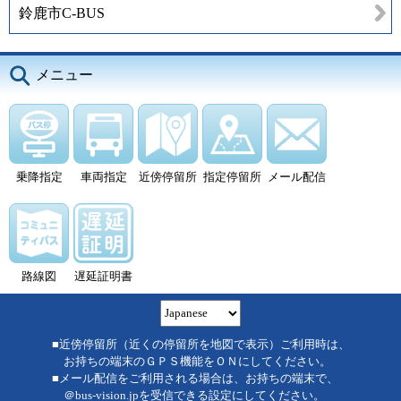
鈴鹿市C-BUS
メニュー
乗降指定
車両指定
近傍停留所
指定停留所
メール配信
路線図
遅延証明書
■近傍停留所（近くの停留所を地図で表示）ご利用時は、
お持ちの端末のＧＰＳ機能をＯＮにしてください。
■メール配信をご利用される場合は、お持ちの端末で、
＠bus-vision.jpを受信できる設定にしてください。