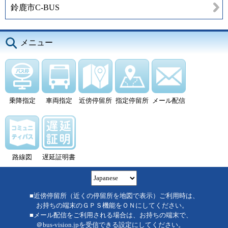
鈴鹿市C-BUS
メニュー
乗降指定
車両指定
近傍停留所
指定停留所
メール配信
路線図
遅延証明書
■近傍停留所（近くの停留所を地図で表示）ご利用時は、
お持ちの端末のＧＰＳ機能をＯＮにしてください。
■メール配信をご利用される場合は、お持ちの端末で、
＠bus-vision.jpを受信できる設定にしてください。