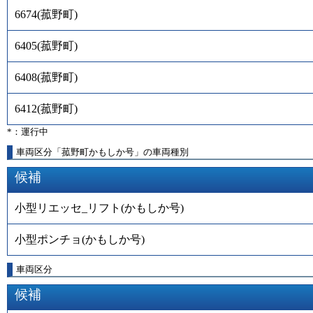
6674
(
菰野町
)
6405
(
菰野町
)
6408
(
菰野町
)
6412
(
菰野町
)
*：運行中
車両区分「菰野町かもしか号」の車両種別
候補
小型リエッセ_リフト(かもしか号)
小型ポンチョ(かもしか号)
車両区分
候補