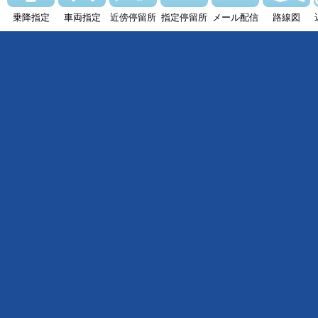
乗降指定
車両指定
近傍停留所
指定停留所
メール配信
路線図