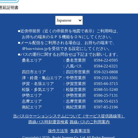
遅延証明書
■近傍停留所（近くの停留所を地図で表示）ご利用時は、
お持ちの端末のＧＰＳ機能をＯＮにしてください。
■メール配信をご利用される場合は、お持ちの端末で、
＠bus-vision.jpを受信できる設定にしてください。
■バスの運行に関するお問合せは下記までお願いします。
桑名エリア ：桑名営業所 0594-22-0595
：八風バス 0594-22-6321
四日市エリア ：四日市営業所 059-323-0808
津・鈴鹿・亀山エリア：中勢営業所 059-233-3501
伊賀・名張エリア ：伊賀営業所 0595-66-3715
松阪・多気エリア ：松阪営業所 0598-51-5240
伊勢エリア ：伊勢営業所 0596-25-7131
志摩エリア ：志摩営業所 0599-55-0215
南紀エリア ：南紀営業所 0597-85-2196
当バスロケーションシステムについて（サービス提供路線等）
路線バス時刻運賃検索
路線バスのご利用案内
操作方法等
免責事項等
Copyright(c) 2020-, Ryobi Systems Co.,Ltd. All Rights Reserved.