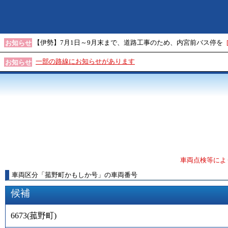
【伊勢】7月1日～9月末まで、道路工事のため、内宮前バス停を
お知らせ
一部の路線にお知らせがあります
お知らせ
車両点検等によ
車両区分
「
菰野町かもしか号
」
の車両番号
候補
6673
(
菰野町
)