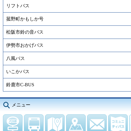
リフトバス
菰野町かもしか号
松阪市鈴の音バス
伊勢市おかげバス
八風バス
いこかバス
鈴鹿市C-BUS
メニュー