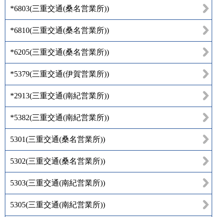
*6803
(
三重交通(桑名営業所)
)
*6810
(
三重交通(桑名営業所)
)
*6205
(
三重交通(桑名営業所)
)
*5379
(
三重交通(伊賀営業所)
)
*2913
(
三重交通(南紀営業所)
)
*5382
(
三重交通(南紀営業所)
)
5301
(
三重交通(桑名営業所)
)
5302
(
三重交通(桑名営業所)
)
5303
(
三重交通(南紀営業所)
)
5305
(
三重交通(南紀営業所)
)