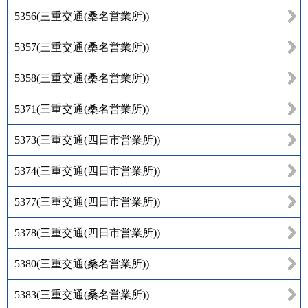
5356
(
三重交通(桑名営業所)
)
5357
(
三重交通(桑名営業所)
)
5358
(
三重交通(桑名営業所)
)
5371
(
三重交通(桑名営業所)
)
5373
(
三重交通(四日市営業所)
)
5374
(
三重交通(四日市営業所)
)
5377
(
三重交通(四日市営業所)
)
5378
(
三重交通(四日市営業所)
)
5380
(
三重交通(桑名営業所)
)
5383
(
三重交通(桑名営業所)
)