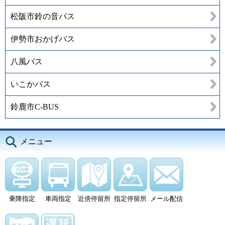
松阪市鈴の音バス
伊勢市おかげバス
八風バス
いこかバス
鈴鹿市C-BUS
メニュー
乗降指定
車両指定
近傍停留所
指定停留所
メール配信