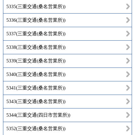
5335
(
三重交通(桑名営業所)
)
5336
(
三重交通(桑名営業所)
)
5337
(
三重交通(桑名営業所)
)
5338
(
三重交通(桑名営業所)
)
5339
(
三重交通(桑名営業所)
)
5340
(
三重交通(桑名営業所)
)
5341
(
三重交通(桑名営業所)
)
5343
(
三重交通(桑名営業所)
)
5344
(
三重交通(四日市営業所)
)
5352
(
三重交通(桑名営業所)
)