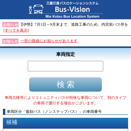
【伊勢】7月1日～9月末まで、道路工事のため、内宮前バス停を
お知らせ
[すべてを表示]
一部の路線にお知らせがあります
お知らせ
車両指定
車両点検等によりコミュニティバスや特殊な車両について、別のタイプ
の車両で運行する場合がございます。
車両区分
「
復刻バス（ノンステップバス）
」
の車両番号
候補