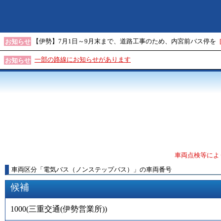
【伊勢】7月1日～9月末まで、道路工事のため、内宮前バス停を
お知らせ
一部の路線にお知らせがあります
お知らせ
車両点検等によ
車両区分
「
電気バス（ノンステップバス）
」
の車両番号
候補
1000
(
三重交通(伊勢営業所)
)